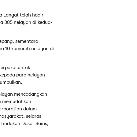
 Langat telah hadir
a 385 nelayan di kedua-
Sepang, sementara
a 10 komuniti nelayan di
terpakai untuk
 kepada para nelayan
kumpulkan.
nelayan mencadangkan
agi memudahkan
Corporation dalam
asyarakat, selaras
 Tindakan Dasar Sains,