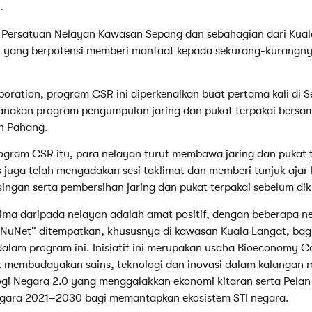
.
 Persatuan Nelayan Kawasan Sepang dan sebahagian dari Kuala
, yang berpotensi memberi manfaat kepada sekurang-kurangny
oration, program CSR ini diperkenalkan buat pertama kali di 
anakan program pengumpulan jaring dan pukat terpakai bersam
an Pahang.
rogram CSR itu, para nelayan turut membawa jaring dan pukat 
s juga telah mengadakan sesi taklimat dan memberi tunjuk ajar
ngan serta pembersihan jaring dan pukat terpakai sebelum di
rima daripada nelayan adalah amat positif, dengan beberapa 
 “NuNet” ditempatkan, khususnya di kawasan Kuala Langat, b
dalam program ini. Inisiatif ini merupakan usaha Bioeconomy 
membudayakan sains, teknologi dan inovasi dalam kalangan m
gi Negara 2.0 yang menggalakkan ekonomi kitaran serta Pelan
Negara 2021–2030 bagi memantapkan ekosistem STI negara.