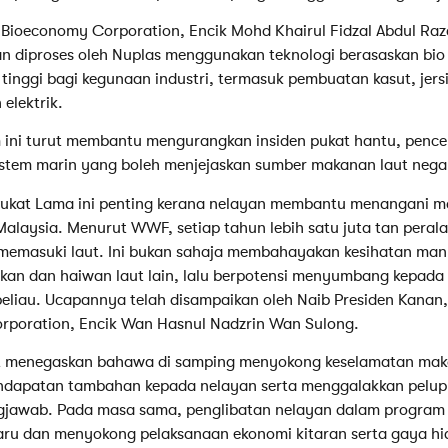
 Bioeconomy Corporation, Encik Mohd Khairul Fidzal Abdul Raza
n diproses oleh Nuplas menggunakan teknologi berasaskan bio 
 tinggi bagi kegunaan industri, termasuk pembuatan kasut, je
elektrik.
 ini turut membantu mengurangkan insiden pukat hantu, pence
stem marin yang boleh menjejaskan sumber makanan laut nega
Pukat Lama ini penting kerana nelayan membantu menangani ma
 Malaysia. Menurut WWF, setiap tahun lebih satu juta tan pera
t memasuki laut. Ini bukan sahaja membahayakan kesihatan man
kan dan haiwan laut lain, lalu berpotensi menyumbang kepada
eliau. Ucapannya telah disampaikan oleh Naib Presiden Kanan
rporation, Encik Wan Hasnul Nadzrin Wan Sulong.
ut menegaskan bahawa di samping menyokong keselamatan ma
ndapatan tambahan kepada nelayan serta menggalakkan pelupu
ngjawab. Pada masa sama, penglibatan nelayan dalam progra
aru dan menyokong pelaksanaan ekonomi kitaran serta gaya 