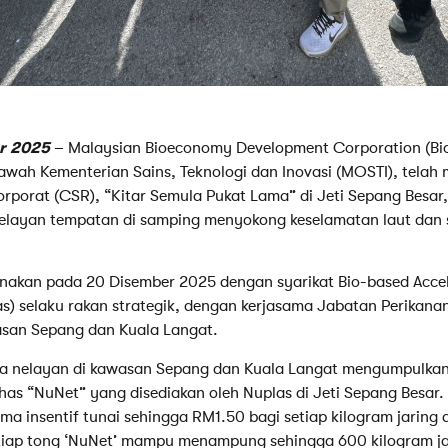
r
2025
– Malaysian Bioeconomy Development Corporation (Bi
bawah Kementerian Sains, Teknologi dan Inovasi (MOSTI), tela
rporat (CSR), “Kitar Semula Pukat Lama” di Jeti Sepang Besar
layan tempatan di samping menyokong keselamatan laut dan
sanakan pada 20 Disember 2025 dengan syarikat Bio-based Accel
s) selaku rakan strategik, dengan kerjasama Jabatan Perikanan
san Sepang dan Kuala Langat.
 para nelayan di kawasan Sepang dan Kuala Langat mengumpulkan
khas “NuNet” yang disediakan oleh Nuplas di Jeti Sepang Besar
ma insentif tunai sehingga RM1.50 bagi setiap kilogram jaring
tiap tong ‘NuNet’ mampu menampung sehingga 600 kilogram ja